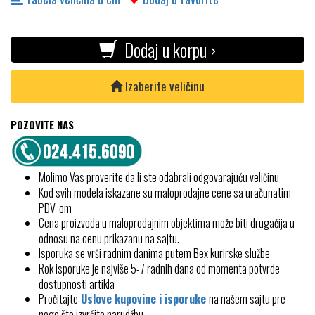
Dodaj u korpu ›
Izaberite veličinu
POZOVITE NAS
Molimo Vas proverite da li ste odabrali odgovarajuću veličinu
Kod svih modela iskazane su maloprodajne cene sa uračunatim
PDV-om
Cena proizvoda u maloprodajnim objektima može biti drugačija u
odnosu na cenu prikazanu na sajtu.
Isporuka se vrši radnim danima putem Bex kurirske službe
Rok isporuke je najviše 5-7 radnih dana od momenta potvrde
dostupnosti artikla
Pročitajte
Uslove kupovine i isporuke
na našem sajtu pre
nego što izvršite narudžbu.