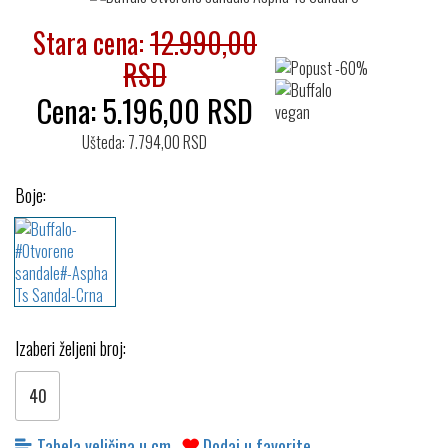
Stara cena:
12.990,00
RSD
Cena:
5.196,00
RSD
Ušteda: 7.794,00 RSD
Boje:
Izaberi željeni broj:
40
Tabela veličina u cm
Dodaj u favorite