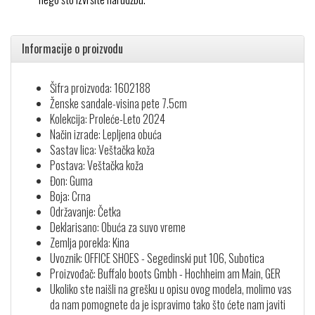
Informacije o proizvodu
Šifra proizvoda: 1602188
Ženske sandale-visina pete 7.5cm
Kolekcija: Proleće-Leto 2024
Način izrade: Lepljena obuća
Sastav lica: Veštačka koža
Postava: Veštačka koža
Đon: Guma
Boja: Crna
Održavanje: Četka
Deklarisano: Obuća za suvo vreme
Zemlja porekla: Kina
Uvoznik: OFFICE SHOES - Segedinski put 106, Subotica
Proizvođač: Buffalo boots Gmbh - Hochheim am Main, GER
Ukoliko ste naišli na grešku u opisu ovog modela, molimo vas
da nam pomognete da je ispravimo tako što ćete nam javiti