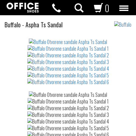
0
Otvorene
Buffalo
-
Aspha Ts Sandal
sandale
Not
waterproof
or
waterrepellent