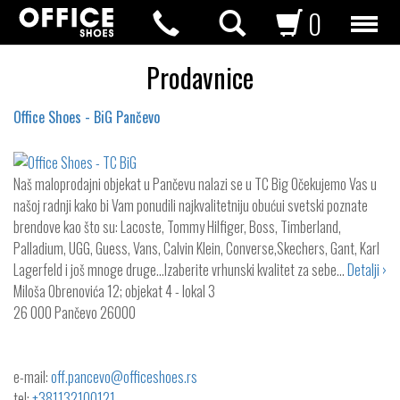
0
Prodavnice
Office Shoes - BiG Pančevo
Naš maloprodajni objekat u Pančevu nalazi se u TC Big Očekujemo Vas u
našoj radnji kako bi Vam ponudili najkvalitetniju obućui svetski poznate
brendove kao što su: Lacoste, Tommy Hilfiger, Boss, Timberland,
Palladium, UGG, Guess, Vans, Calvin Klein, Converse,Skechers, Gant, Karl
Lagerfeld i još mnoge druge...Izaberite vrhunski kvalitet za sebe…
Detalji ›
Miloša Obrenovića 12; objekat 4 - lokal 3
26 000 Pančevo
26000
e-mail:
off.pancevo@officeshoes.rs
tel:
+381132100121