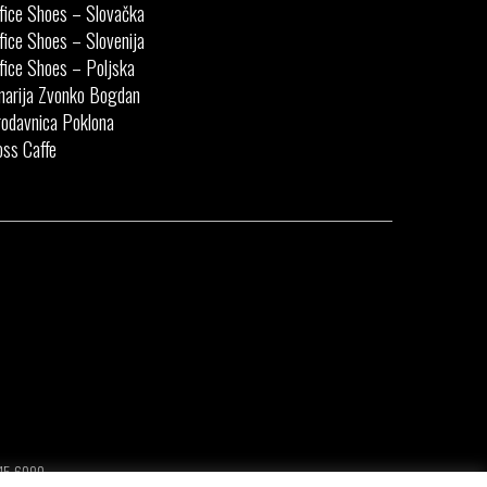
fice Shoes – Slovačka
fice Shoes – Slovenija
fice Shoes – Poljska
narija Zvonko Bogdan
odavnica Poklona
ss Caffe
415.6090