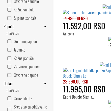
Otvorene sandale
Kožne sandale
Slip-ins sandale
14.490,00 RSD
11.592,00 RSD
Papuče
Obriši sve
Arizona
Gumene papuče
Japanke
Kožne papuče
Zatvorene papuče
Otvorene papuče
23.990,00 RSD
Dodaci
11.995,00 RSD
Obriši sve
Kapri Boucle Signia…
Crocs Jibbitz
Sredstvo za održavanje