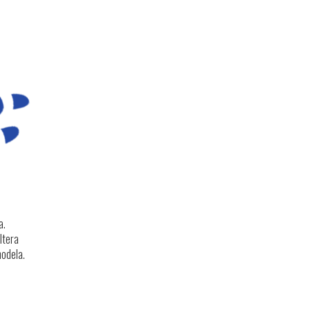
a.
ltera
modela.