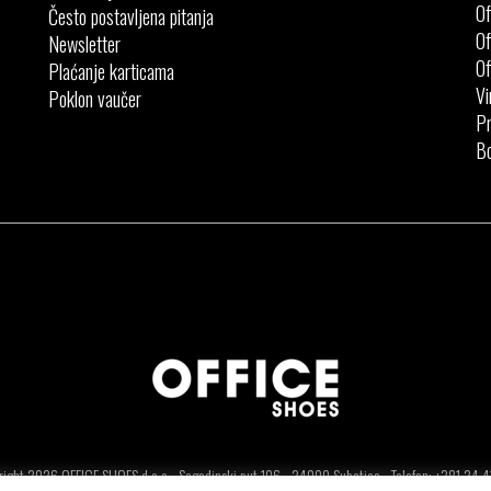
Of
Često postavljena pitanja
Of
Newsletter
Of
Plaćanje karticama
Vi
Poklon vaučer
Pr
Bo
ight 2026 OFFICE SHOES d.o.o - Segedinski put 106 - 24000 Subotica - Telefon: +381.24.