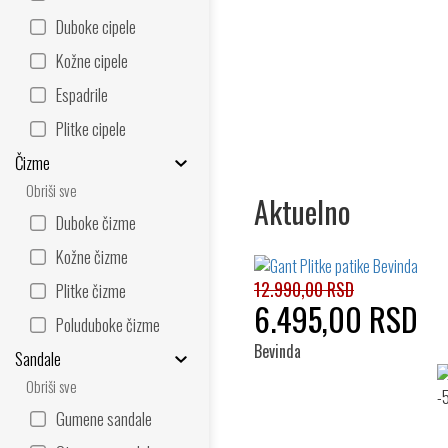
Duboke cipele
Kožne cipele
Espadrile
Plitke cipele
Čizme
Obriši sve
Aktuelno
Duboke čizme
Kožne čizme
12.990,00 RSD
Plitke čizme
6.495,00 RSD
Poluduboke čizme
Bevinda
Sandale
Obriši sve
Gumene sandale