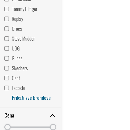
Tommy Hilfiger
Replay
Crocs
Steve Madden
UGG
Guess
Skechers
Gant
Lacoste
Prikaži sve brendove
Cena