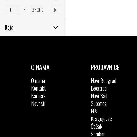
Minimum
Minimum
price
price
Minimum
Maximum
-
SUBMIT
price
price
RANGE
Boja
O NAMA
PRODAVNICE
O nama
Novi Beograd
Kontakt
Beograd
Karijera
Novi Sad
Novosti
Subotica
Niš
Kragujevac
Čačak
Sombor