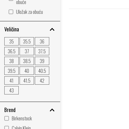
obuće
Uložak za obuću
Veličina
35
35.5
36
36.5
37
37.5
38
38.5
39
39.5
40
40.5
41
41.5
42
43
Brend
Birkenstock
Calvin Klein