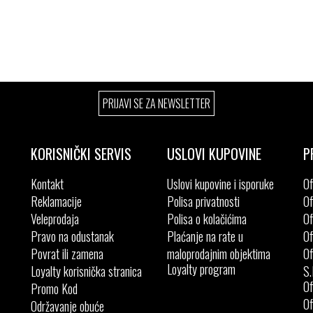
PRIJAVI SE ZA NEWSLETTER
KORISNIČKI SERVIS
USLOVI KUPOVINE
P
Kontakt
Uslovi kupovine i isporuke
Of
Reklamacije
Polisa privatnosti
Of
Veleprodaja
Polisa o kolačićima
Of
Pravo na odustanak
Plaćanje na rate u
Of
Povrat ili zamena
maloprodajnim objektima
Of
Loyalty program
Loyalty korisnička stranica
S.
Of
Promo Kod
Of
Održavanje obuće