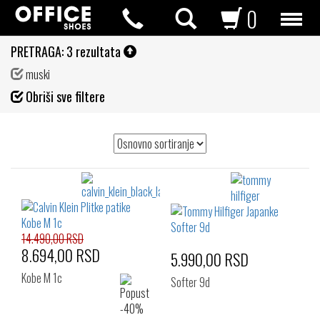
0
PRETRAGA:
3 rezultata
muski
Fil
Obriši sve filtere
de
14.490,00 RSD
8.694,00 RSD
5.990,00 RSD
Kobe M 1c
Softer 9d