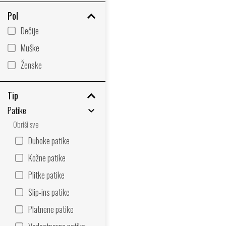
Pol
Dečije
Muške
Ženske
Tip
Patike
Obriši sve
Duboke patike
Kožne patike
Plitke patike
Slip-ins patike
Platnene patike