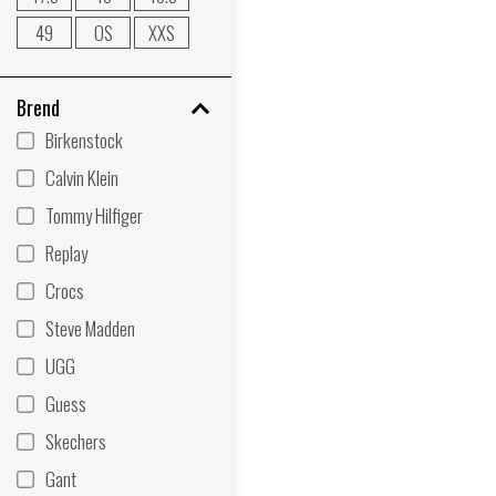
49
OS
XXS
Brend
Birkenstock
Calvin Klein
Tommy Hilfiger
Replay
Crocs
Steve Madden
UGG
Guess
Skechers
Gant