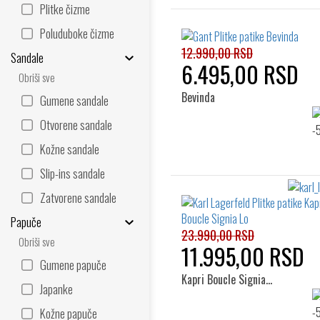
Plitke čizme
Poluduboke čizme
12.990,00 RSD
Sandale
6.495,00 RSD
Obriši sve
Bevinda
Gumene sandale
Otvorene sandale
Kožne sandale
Slip-ins sandale
Zatvorene sandale
Papuče
23.990,00 RSD
Obriši sve
11.995,00 RSD
Gumene papuče
Kapri Boucle Signia…
Japanke
Kožne papuče