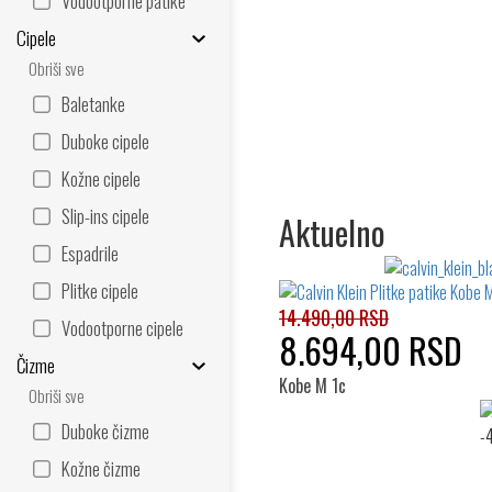
Vodootporne patike
Cipele
Obriši sve
Baletanke
Duboke cipele
Kožne cipele
Slip-ins cipele
Aktuelno
Espadrile
Plitke cipele
14.490,00 RSD
Vodootporne cipele
8.694,00 RSD
Čizme
Kobe M 1c
Obriši sve
Duboke čizme
Kožne čizme