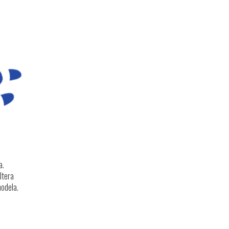
a.
ltera
modela.