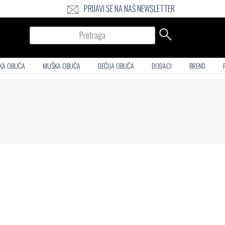
PRIJAVI SE NA NAŠ NEWSLETTER
Pretraga
KA OBUĆA
MUŠKA OBUĆA
DEČIJA OBUĆA
DODACI
BREND