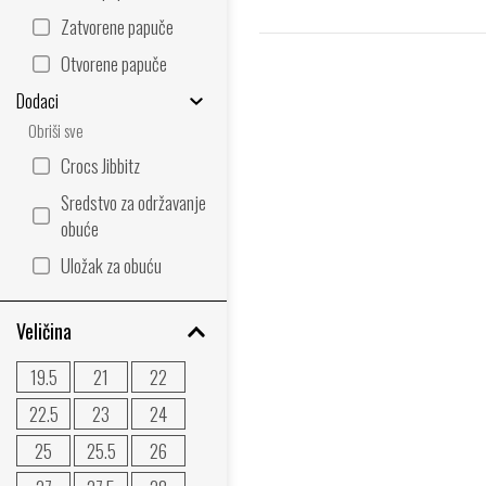
Zatvorene papuče
Otvorene papuče
Dodaci
Obriši sve
Crocs Jibbitz
Sredstvo za održavanje
obuće
Uložak za obuću
Veličina
19.5
21
22
22.5
23
24
25
25.5
26