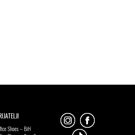
RIJATELJI
fice Shoes – BiH