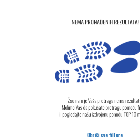
NEMA PRONAĐENIH REZULTATA!
Žao nam je Vaša pretraga nema rezultat
Molimo Vas da pokušate pretragu pomoću fi
ili pogledajte našu izdvojenu ponudu TOP 10 
Obriši sve filtere