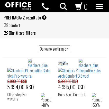
0
PRETRAGA:
2 rezultata
comfort
Fil
Obriši sve filtere
de
9.990,00 RSD
9.990,00 RSD
5.994,00 RSD
4.995,00 RSD
Glide-step Pro-
Bobs Arch Comfort…
waverra