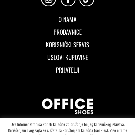
O NAMA
PRODAVNICE
KORISNIČKI SERVIS
USLOVI KUPOVINE
PRIJATELJI
Ova Internet stranica koristi kolačiće za pružanje boljeg korisničkog iskustva.
Korišćenjem ovog sajta se slažete sa korištenjem kolačića (cookies). Više o tome
© Copyright 2026 OFFICE SHOES d.o.o - Segedinski put 106 - 24000 Subotica -