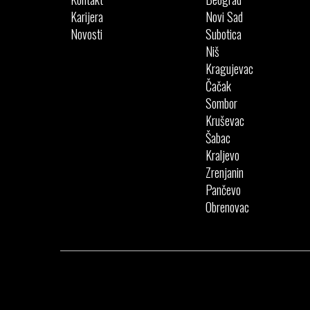
Karijera
Novi Sad
Novosti
Subotica
Niš
Kragujevac
Čačak
Sombor
Kruševac
Šabac
Kraljevo
Zrenjanin
Pančevo
Obrenovac