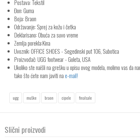
Postava: Tekstil
Đon: Guma
Boja: Braon
Održavanje: Sprej za kožu i četka
Deklarisano: Obuća za suvo vreme
Zemlja porekla:Kina
Uvoznik: OFFICE SHOES - Segedinski put 106, Subotica
Proizvođač: UGG footwear - Goleta, USA
Ukoliko ste naišli na grešku u opisu ovog modela, molimo vas da n
tako što ćete nam javiti na
e-mail!
ugg
muške
braon
cipele
finalsale
Slični proizvodi