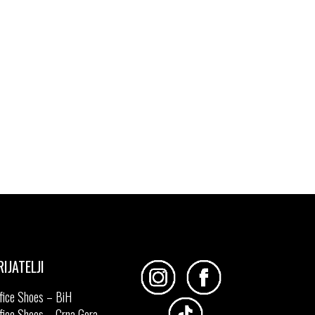
RIJATELJI
fice Shoes – BiH
fice Shoes – Crna Gora