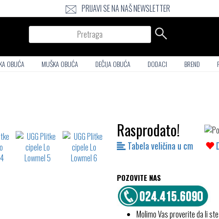
PRIJAVI SE NA NAŠ NEWSLETTER
Pretraga
KA OBUĆA
MUŠKA OBUĆA
DEČIJA OBUĆA
DODACI
BREND
Rasprodato!
Tabela veličina u cm
POZOVITE NAS
Molimo Vas proverite da li ste