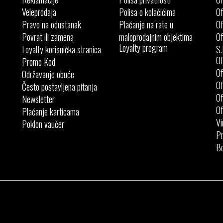
Veleprodaja
Polisa o kolačićima
Of
Pravo na odustanak
Plaćanje na rate u
Of
Povrat ili zamena
maloprodajnim objektima
Of
Loyalty program
Loyalty korisnička stranica
S.
Of
Promo Kod
Of
Održavanje obuće
Of
Često postavljena pitanja
Of
Newsletter
Of
Plaćanje karticama
Vi
Poklon vaučer
Pr
Bo