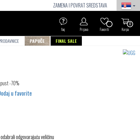
ZAMENA I POVRAT SREDSTAVA
0
faq
Prijava
Favoriti
Korpa
PRODAVNICE
PAPUČE
FINAL SALE
Dodaj u favorite
 odabrali odgovarajuću veličinu