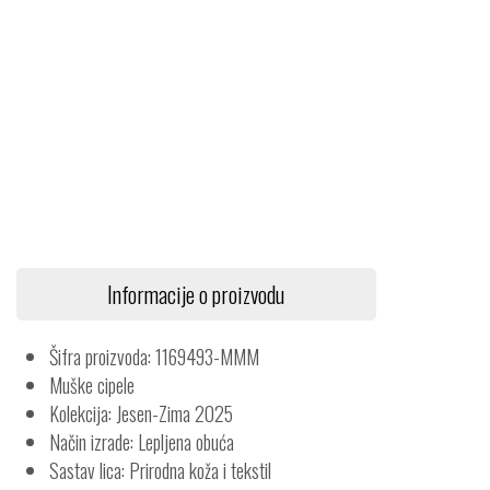
Informacije o proizvodu
Šifra proizvoda: 1169493-MMM
Muške cipele
Kolekcija: Jesen-Zima 2025
Način izrade: Lepljena obuća
Sastav lica: Prirodna koža i tekstil