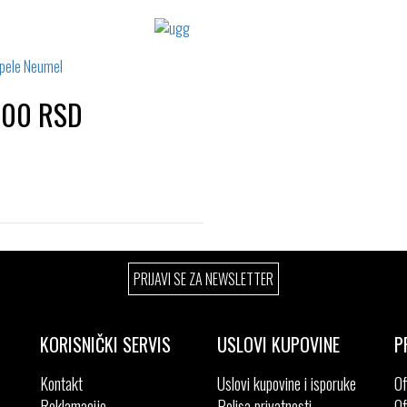
,00 RSD
Izaberi željeni broj:
PRIJAVI SE ZA NEWSLETTER
42
43
45
KORISNIČKI SERVIS
USLOVI KUPOVINE
P
Kontakt
Uslovi kupovine i isporuke
Of
Reklamacije
Polisa privatnosti
Of