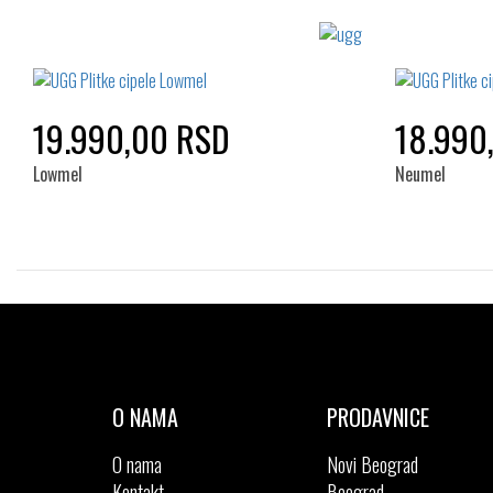
19.990,00 RSD
18.990
Lowmel
Neumel
Izaberi željeni broj:
42
44
O NAMA
PRODAVNICE
O nama
Novi Beograd
Kontakt
Beograd