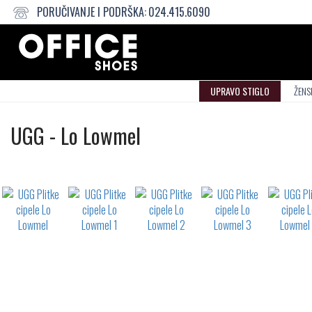
PORUČIVANJE I PODRŠKA:
024.415.6090
UPRAVO STIGLO
ŽENS
Plitke
UGG
-
Lo Lowmel
cipele
Not
waterproof
or
waterrepellent