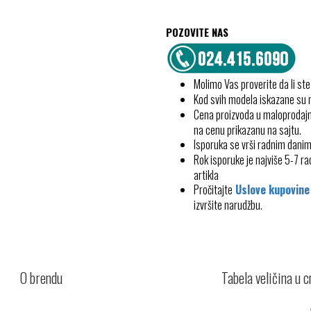
POZOVITE NAS
Molimo Vas proverite da li ste
Kod svih modela iskazane su
Cena proizvoda u maloprodajn
na cenu prikazanu na sajtu.
Isporuka se vrši radnim dani
Rok isporuke je najviše 5-7 
artikla
Pročitajte
Uslove kupovine
izvršite narudžbu.
O brendu
Tabela veličina u 