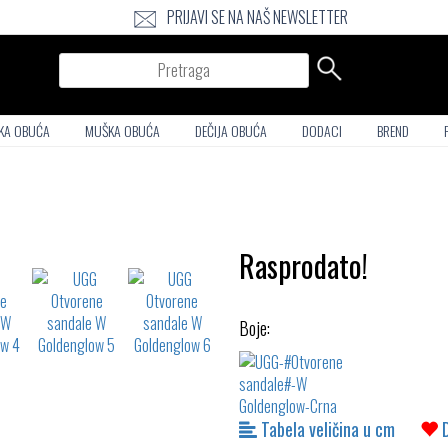
PRIJAVI SE NA NAŠ NEWSLETTER
Pretraga
KA OBUĆA
MUŠKA OBUĆA
DEČIJA OBUĆA
DODACI
BREND
Rasprodato!
Boje:
Tabela veličina u cm