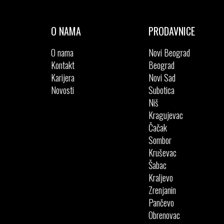
O NAMA
PRODAVNICE
O nama
Novi Beograd
Kontakt
Beograd
Karijera
Novi Sad
Novosti
Subotica
Niš
Kragujevac
Čačak
Sombor
Kruševac
Šabac
Kraljevo
Zrenjanin
Pančevo
Obrenovac