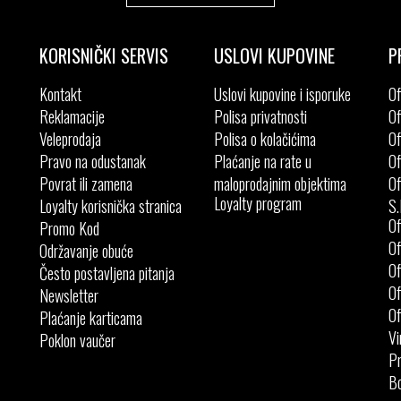
KORISNIČKI SERVIS
USLOVI KUPOVINE
P
Kontakt
Uslovi kupovine i isporuke
Of
Reklamacije
Polisa privatnosti
Of
Veleprodaja
Polisa o kolačićima
Of
Pravo na odustanak
Plaćanje na rate u
Of
Povrat ili zamena
maloprodajnim objektima
Of
Loyalty program
Loyalty korisnička stranica
S.
Of
Promo Kod
Of
Održavanje obuće
Of
Često postavljena pitanja
Of
Newsletter
Of
Plaćanje karticama
Vi
Poklon vaučer
Pr
Bo