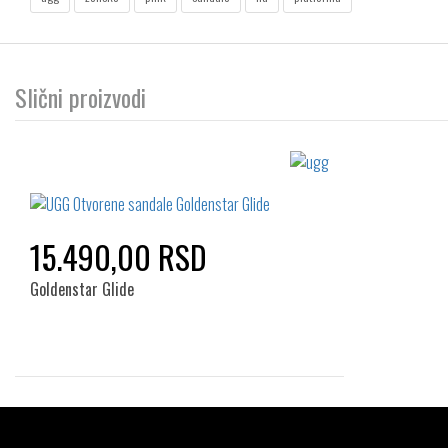
Slični proizvodi
15.490,00 RSD
Goldenstar Glide
Izaberi željeni broj:
37
39