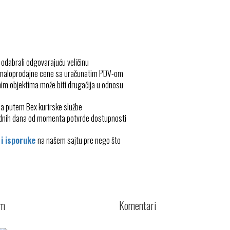
 odabrali odgovarajuću veličinu
 maloprodajne cene sa uračunatim PDV-om
im objektima može biti drugačija u odnosu
ma putem Bex kurirske službe
radnih dana od momenta potvrde dostupnosti
 i isporuke
na našem sajtu pre nego što
cm
Komentari