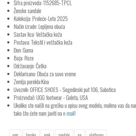
Šifra proizvoda: 1152685-TPCL
Ženske sandale
Kolekcija: Proleće-Leto 2025
Način izrade: Lepljena obuća
Sastav lica: Veštačka koža
Postava: Tekstil i veštačka koža
Đon: Guma
Boja: Roze
Održavanje: Četka
Deklarisano: Obuća za suvo vreme
Zemlja porekla:Kina
Uvoznik: OFFICE SHOES - Segedinski put 106, Subotica
Proizvođač: UGG footwear - Goleta, USA
Ukoliko ste naišli na grešku u opisu ovog modela, molimo vas da n
tako što ćete nam javiti na
e-mail!
ugg
ženske
pink
sandale
na
platformu