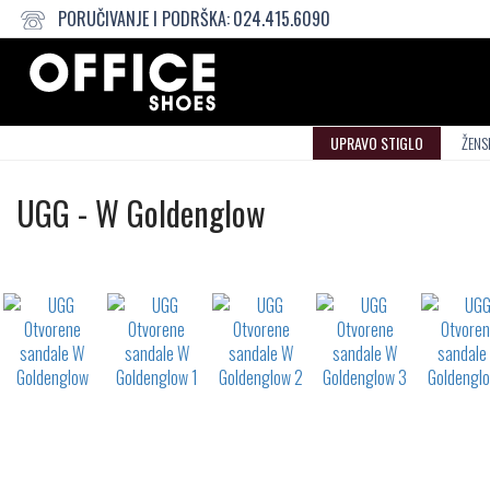
PORUČIVANJE I PODRŠKA:
024.415.6090
UPRAVO STIGLO
ŽENS
Otvorene
UGG
-
W Goldenglow
sandale
Not
waterproof
or
waterrepellent