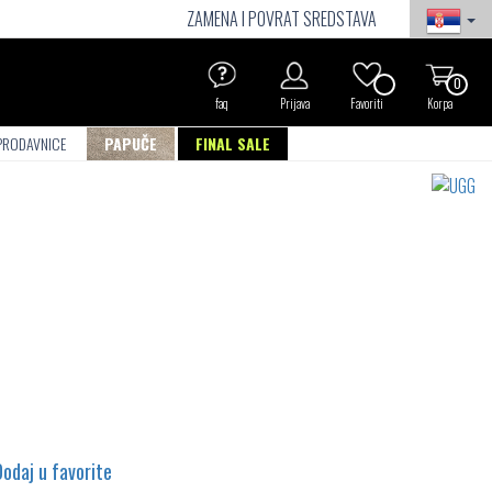
ZAMENA I POVRAT SREDSTAVA
0
faq
Prijava
Favoriti
Korpa
PRODAVNICE
PAPUČE
FINAL SALE
Dodaj u favorite