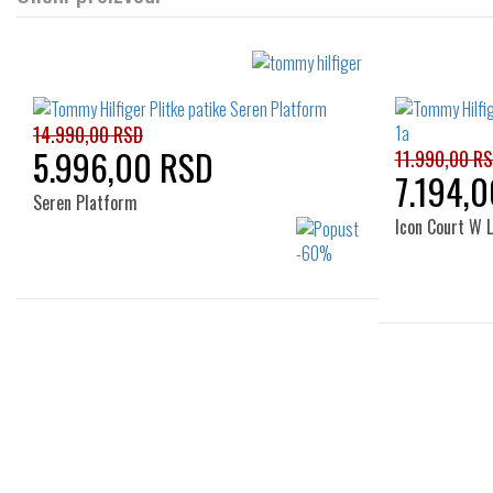
14.990,00 RSD
5.996,00 RSD
11.990,00 R
7.194,
Seren Platform
Icon Court W 
Izaberi željeni broj:
39
40
41
36