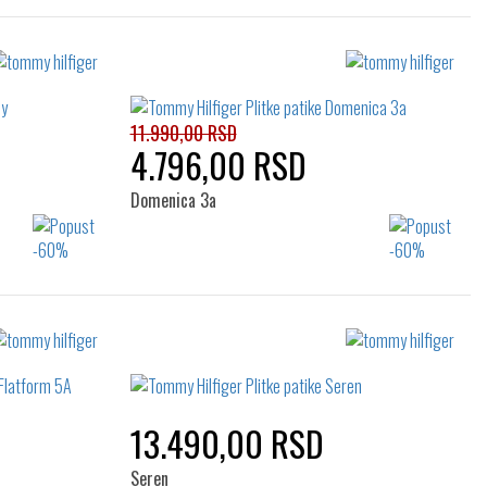
11.990,00 RSD
4.796,00 RSD
Domenica 3a
Izaberi željeni broj:
37
38
39
40
41
42
13.490,00 RSD
Seren