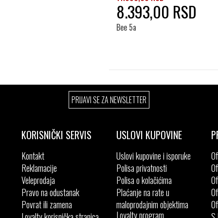
41
8.393,00 RSD
Bee 5a
Izaberi željeni broj:
PRIJAVI SE ZA NEWSLETTER
38
39
40
KORISNIČKI SERVIS
USLOVI KUPOVINE
P
Kontakt
Uslovi kupovine i isporuke
Of
Reklamacije
Polisa privatnosti
Of
Veleprodaja
Polisa o kolačićima
Of
Pravo na odustanak
Plaćanje na rate u
Of
Povrat ili zamena
maloprodajnim objektima
Of
Loyalty program
Loyalty korisnička stranica
S.