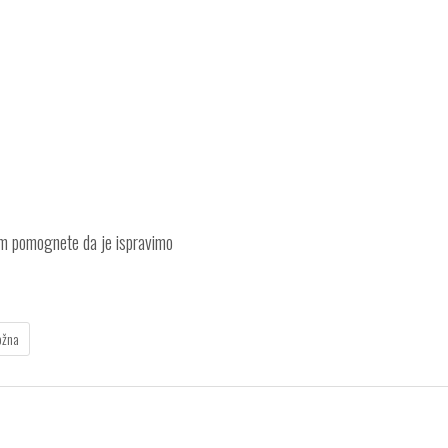
am pomognete da je ispravimo
ožna