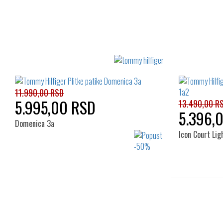
11.990,00 RSD
5.995,00 RSD
13.490,00 R
5.396,
Domenica 3a
Icon Court Li
Izaberi željeni broj:
38
39
40
41
42
36