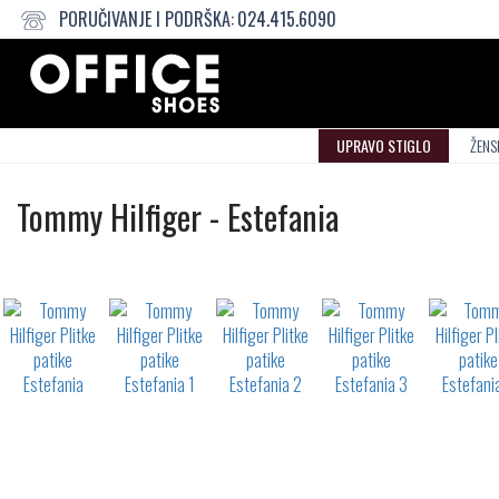
PORUČIVANJE I PODRŠKA:
024.415.6090
UPRAVO STIGLO
ŽENS
Plitke
Tommy Hilfiger
-
Estefania
patike
Not
waterproof
or
waterrepellent