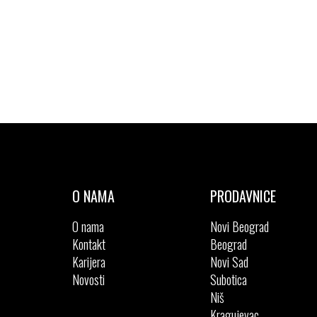
O NAMA
PRODAVNICE
O nama
Novi Beograd
Kontakt
Beograd
Karijera
Novi Sad
Novosti
Subotica
Niš
Kragujevac