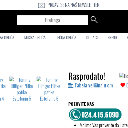
PRIJAVI SE NA NAŠ NEWSLETTER
Pretraga
KA OBUĆA
MUŠKA OBUĆA
DEČIJA OBUĆA
DODACI
BREND
Rasprodato!
Tabela veličina u cm
POZOVITE NAS
Molimo Vas proverite da li ste