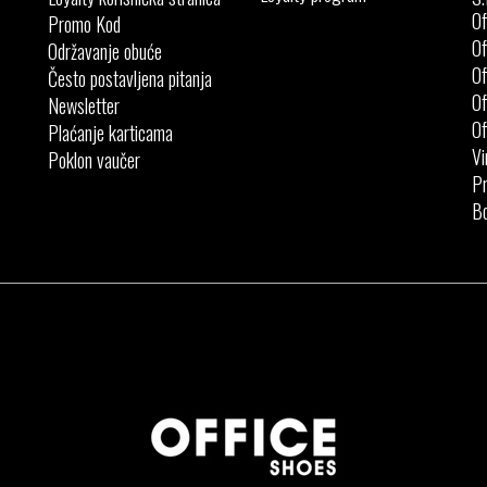
Of
Promo Kod
Of
Održavanje obuće
Of
Često postavljena pitanja
Of
Newsletter
Of
Plaćanje karticama
Vi
Poklon vaučer
Pr
Bo