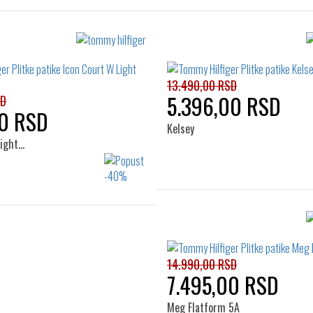
13.490,00 RSD
5.396,00 RSD
SD
00 RSD
Kelsey
Light…
Izaberi željeni broj:
Izaberi željeni broj:
37
37
38
39
14.990,00 RSD
7.495,00 RSD
Meg Flatform 5A