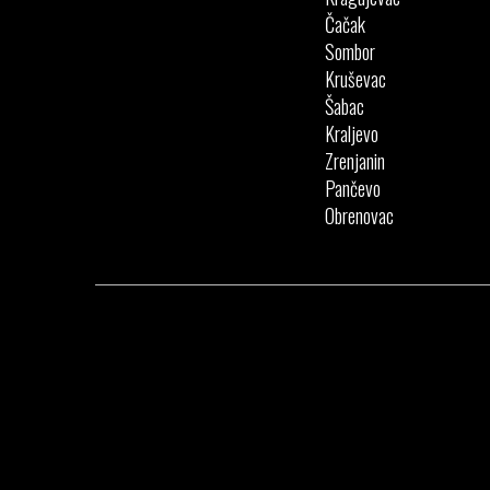
Čačak
Sombor
Kruševac
Šabac
Kraljevo
Zrenjanin
Pančevo
Obrenovac