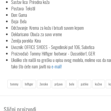
Sastav lica: Prirodna koža
Postava: Tekstil
Đon: Guma
Boja: Bela
Održavanje: Krema za kožu i brisati suvom krpom
Deklarisano: Obuća za suvo vreme
Zemlja porekla: Kina
Uvoznik: OFFICE SHOES - Segedinski put 106, Subotica
Proizvođač: Tommy Hilfiger footwear - Dusseldorf, GER
Ukoliko ste naišli na grešku u opisu ovog modela, molimo vas da n
tako što ćete nam javiti na
e-mail!
tommy
hilfiger
ženske
prljavo
bele
patike
kožne
k
Slični proizvodi