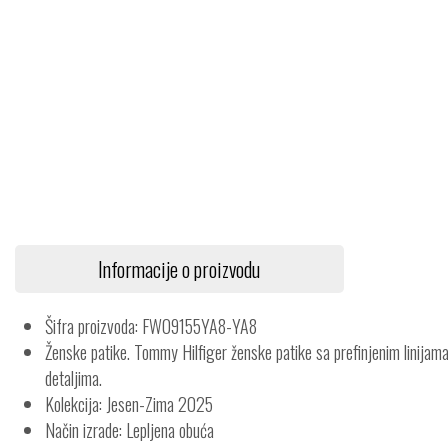
Informacije o proizvodu
Šifra proizvoda: FW09155YA8-YA8
Ženske patike. Tommy Hilfiger ženske patike sa prefinjenim linijama
detaljima.
Kolekcija: Jesen-Zima 2025
Način izrade: Lepljena obuća