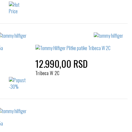
Izaberi željeni broj:
36
37
38
39
40
12.990,00 RSD
Tribeca W 2C
Izaberi željeni broj:
36
37
38
39
40