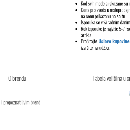
Kod svih modela iskazane su
Cena proizvoda u maloprodajn
na cenu prikazanu na sajtu.
Isporuka se vrši radnim dani
Rok isporuke je najviše 5-7 
artikla
Pročitajte
Uslove kupovine
izvršite narudžbu.
O brendu
Tabela veličina u 
 i prepoznatljivim brend