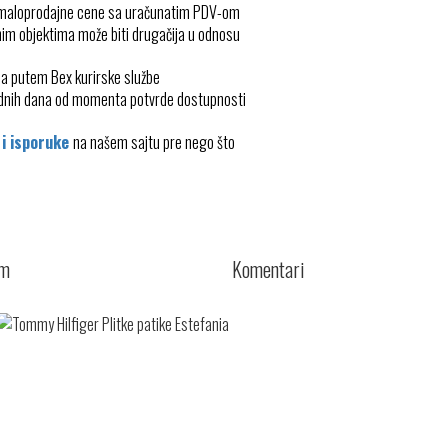
 maloprodajne cene sa uračunatim PDV-om
im objektima može biti drugačija u odnosu
ma putem Bex kurirske službe
radnih dana od momenta potvrde dostupnosti
 i isporuke
na našem sajtu pre nego što
cm
Komentari