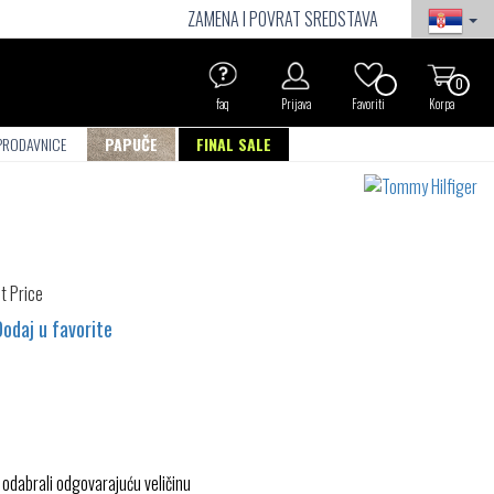
ZAMENA I POVRAT SREDSTAVA
0
faq
Prijava
Favoriti
Korpa
PRODAVNICE
PAPUČE
FINAL SALE
Dodaj u favorite
 odabrali odgovarajuću veličinu