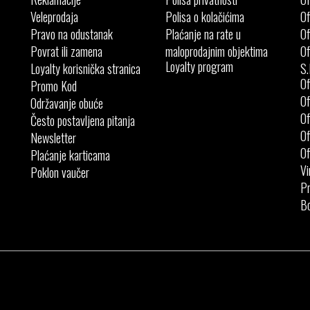
Veleprodaja
Polisa o kolačićima
Of
Pravo na odustanak
Plaćanje na rate u
Of
Povrat ili zamena
maloprodajnim objektima
Of
Loyalty program
Loyalty korisnička stranica
S.
Of
Promo Kod
Of
Održavanje obuće
Of
Često postavljena pitanja
Of
Newsletter
Of
Plaćanje karticama
Vi
Poklon vaučer
Pr
Bo