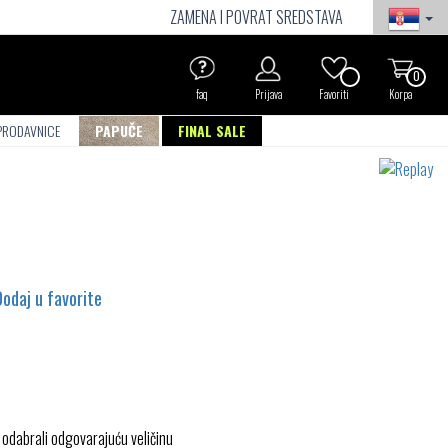
ZAMENA I POVRAT SREDSTAVA
0
faq
Prijava
Favoriti
Korpa
PRODAVNICE
PAPUČE
FINAL SALE
Dodaj u favorite
 odabrali odgovarajuću veličinu