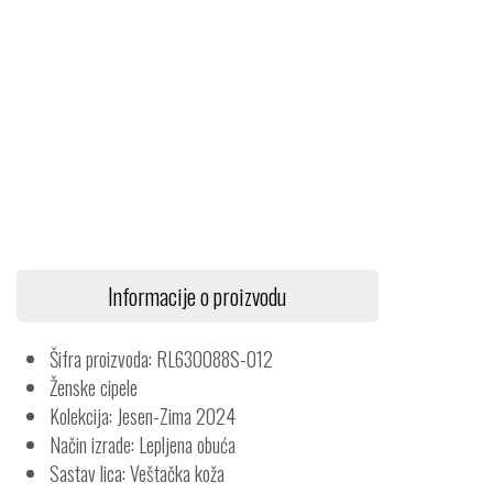
Informacije o proizvodu
Šifra proizvoda: RL630088S-012
Ženske cipele
Kolekcija: Jesen-Zima 2024
Način izrade: Lepljena obuća
Sastav lica: Veštačka koža