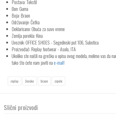
Postava: Tekstil
Đon: Guma
Boja: Braon
Održavanje: Četka
Deklarisano: Obuća za suvo vreme
Zemlja porekla: Kina
Uvoznik: OFFICE SHOES - Segedinski put 106, Subotica
Proizvođač: Replay footwear - Asolo, ITA
Ukoliko ste naišli na grešku u opisu ovog modela, molimo vas da n
tako što ćete nam javiti na
e-mail!
replay
ženske
braon
cipele
Slični proizvodi