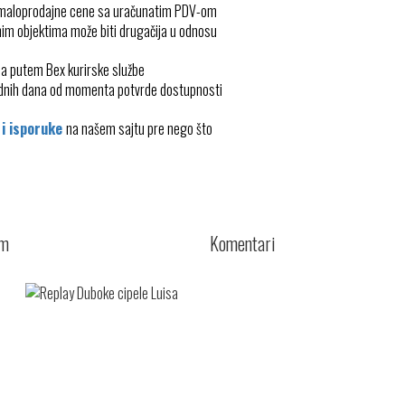
 maloprodajne cene sa uračunatim PDV-om
im objektima može biti drugačija u odnosu
ma putem Bex kurirske službe
radnih dana od momenta potvrde dostupnosti
 i isporuke
na našem sajtu pre nego što
cm
Komentari