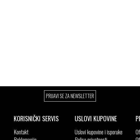
PRIJAVI SE ZA NEWSLETTER
KORISNIČKI SERVIS
USLOVI KUPOVINE
P
Kontakt
Uslovi kupovine i isporuke
Of
Reklamacije
Polisa privatnosti
Of