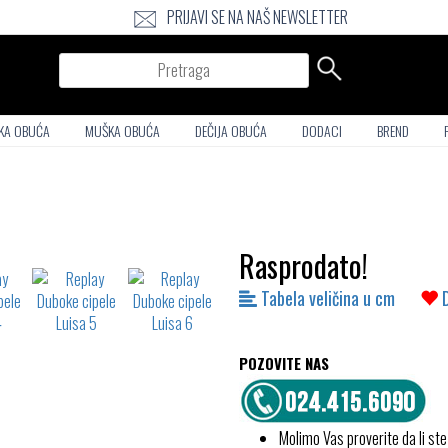
PRIJAVI SE NA NAŠ NEWSLETTER
Pretraga
KA OBUĆA
MUŠKA OBUĆA
DEČIJA OBUĆA
DODACI
BREND
Rasprodato!
Tabela veličina u cm
POZOVITE NAS
Molimo Vas proverite da li ste