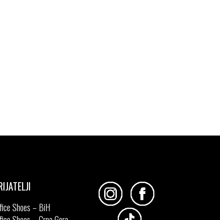
RIJATELJI
fice Shoes – BiH
fice Shoes – Crna Gora