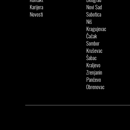
Karijera
Novi Sad
Novosti
Subotica
Niš
Kragujevac
Čačak
Sombor
Kruševac
Šabac
Kraljevo
Zrenjanin
Pančevo
Obrenovac