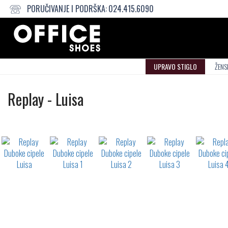
PORUČIVANJE I PODRŠKA:
024.415.6090
UPRAVO STIGLO
ŽENS
Duboke
Replay
-
Luisa
cipele
Not
waterproof
or
waterrepellent