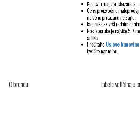
Kod svih modela iskazane su
Cena proizvoda u maloprodajn
na cenu prikazanu na sajtu.
Isporuka se vrši radnim dani
Rok isporuke je najviše 5-7 
artikla
Pročitajte
Uslove kupovine
izvršite narudžbu.
O brendu
Tabela veličina u 