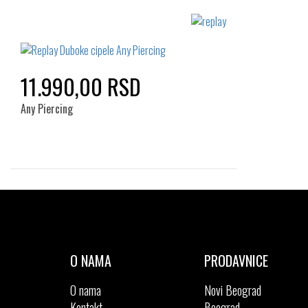
11.990,00 RSD
Any Piercing
Izaberi željeni broj:
41
O NAMA
PRODAVNICE
O nama
Novi Beograd
Kontakt
Beograd