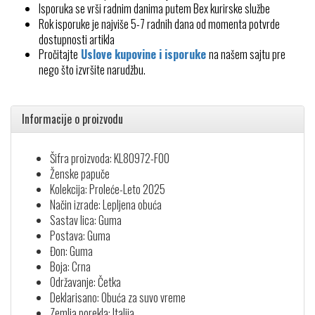
Isporuka se vrši radnim danima putem Bex kurirske službe
Rok isporuke je najviše 5-7 radnih dana od momenta potvrde
dostupnosti artikla
Pročitajte
Uslove kupovine i isporuke
na našem sajtu pre
nego što izvršite narudžbu.
Informacije o proizvodu
Šifra proizvoda: KL80972-F00
Ženske papuče
Kolekcija: Proleće-Leto 2025
Način izrade: Lepljena obuća
Sastav lica: Guma
Postava: Guma
Đon: Guma
Boja: Crna
Održavanje: Četka
Deklarisano: Obuća za suvo vreme
Zemlja porekla: Italija