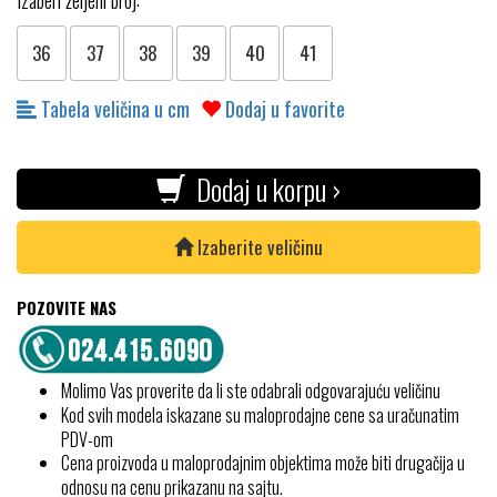
Izaberi željeni broj:
36
37
38
39
40
41
Tabela veličina u cm
Dodaj u favorite
Dodaj u korpu ›
Izaberite veličinu
POZOVITE NAS
Molimo Vas proverite da li ste odabrali odgovarajuću veličinu
Kod svih modela iskazane su maloprodajne cene sa uračunatim
PDV-om
Cena proizvoda u maloprodajnim objektima može biti drugačija u
odnosu na cenu prikazanu na sajtu.