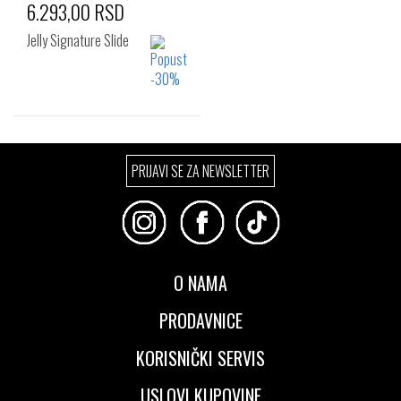
6.293,00 RSD
Jelly Signature Slide
Izaberi željeni broj:
PRIJAVI SE ZA NEWSLETTER
36
37
38
39
40
41
O NAMA
PRODAVNICE
KORISNIČKI SERVIS
USLOVI KUPOVINE