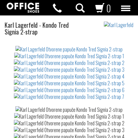
0
Otvorene
Karl Lagerfeld
-
Kondo Tred
papuče
Signia 2-strap
Not
waterproof
or
waterrepellent