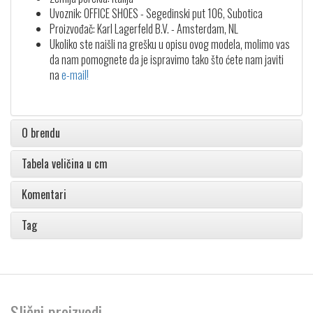
Uvoznik: OFFICE SHOES - Segedinski put 106, Subotica
Proizvođač: Karl Lagerfeld B.V. - Amsterdam, NL
Ukoliko ste naišli na grešku u opisu ovog modela, molimo vas
da nam pomognete da je ispravimo tako što ćete nam javiti
na
e-mail!
O brendu
Tabela veličina u cm
Komentari
Tag
Slični proizvodi