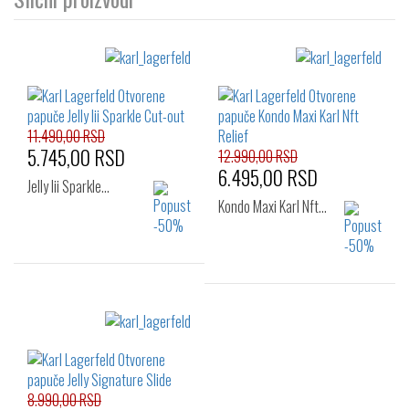
11.490,00 RSD
5.745,00 RSD
12.990,00 RSD
6.495,00 RSD
Jelly Iii Sparkle…
Kondo Maxi Karl Nft…
Izaberi željeni broj:
Izaberi željeni broj:
36
37
38
36
37
38
39
40
39
40
41
8.990,00 RSD