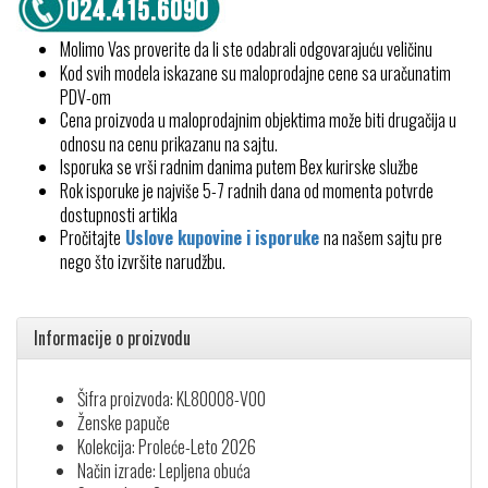
Molimo Vas proverite da li ste odabrali odgovarajuću veličinu
Kod svih modela iskazane su maloprodajne cene sa uračunatim
PDV-om
Cena proizvoda u maloprodajnim objektima može biti drugačija u
odnosu na cenu prikazanu na sajtu.
Isporuka se vrši radnim danima putem Bex kurirske službe
Rok isporuke je najviše 5-7 radnih dana od momenta potvrde
dostupnosti artikla
Pročitajte
Uslove kupovine i isporuke
na našem sajtu pre
nego što izvršite narudžbu.
Informacije o proizvodu
Šifra proizvoda: KL80008-V00
Ženske papuče
Kolekcija: Proleće-Leto 2026
Način izrade: Lepljena obuća