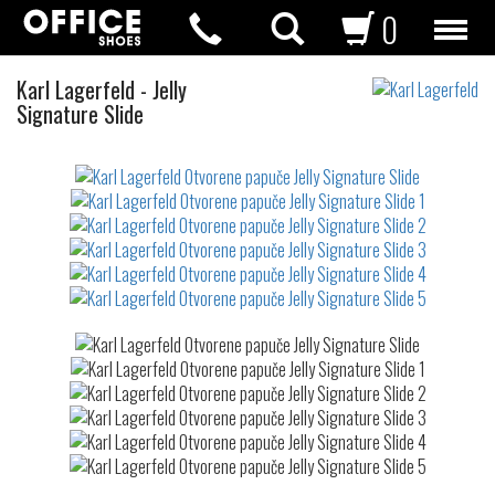
0
Otvorene
Karl Lagerfeld
-
Jelly
papuče
Signature Slide
Not
waterproof
or
waterrepellent