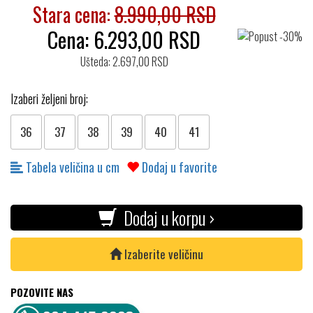
Stara cena:
8.990,00 RSD
Cena:
6.293,00
RSD
Ušteda: 2.697,00 RSD
Izaberi željeni broj:
36
37
38
39
40
41
Tabela veličina u cm
Dodaj u favorite
Dodaj u korpu ›
Izaberite veličinu
POZOVITE NAS