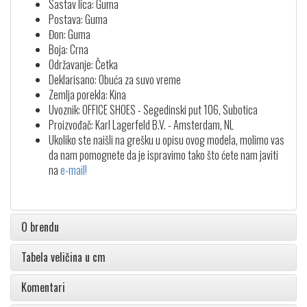
Sastav lica: Guma
Postava: Guma
Đon: Guma
Boja: Crna
Održavanje: Četka
Deklarisano: Obuća za suvo vreme
Zemlja porekla: Kina
Uvoznik: OFFICE SHOES - Segedinski put 106, Subotica
Proizvođač: Karl Lagerfeld B.V. - Amsterdam, NL
Ukoliko ste naišli na grešku u opisu ovog modela, molimo vas
da nam pomognete da je ispravimo tako što ćete nam javiti
na
e-mail!
O brendu
Tabela veličina u cm
Komentari