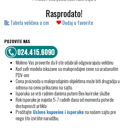
Rasprodato!
Tabela veličina u cm
Dodaj u favorite
POZOVITE NAS
Molimo Vas proverite da li ste odabrali odgovarajuću veličinu
Kod svih modela iskazane su maloprodajne cene sa uračunatim
PDV-om
Cena proizvoda u maloprodajnim objektima može biti drugačija u
odnosu na cenu prikazanu na sajtu.
Isporuka se vrši radnim danima putem Bex kurirske službe
Rok isporuke je najviše 5-7 radnih dana od momenta potvrde
dostupnosti artikla
Pročitajte
Uslove kupovine i isporuke
na našem sajtu pre
nego što izvršite narudžbu.