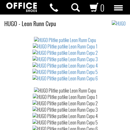
0
Plitke
HUGO
-
Leon Runn Cvpu
patike
Not
waterproof
or
waterrepellent