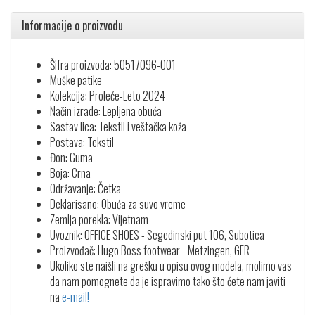
Informacije o proizvodu
Šifra proizvoda: 50517096-001
Muške patike
Kolekcija: Proleće-Leto 2024
Način izrade: Lepljena obuća
Sastav lica: Tekstil i veštačka koža
Postava: Tekstil
Đon: Guma
Boja: Crna
Održavanje: Četka
Deklarisano: Obuća za suvo vreme
Zemlja porekla: Vijetnam
Uvoznik: OFFICE SHOES - Segedinski put 106, Subotica
Proizvođač: Hugo Boss footwear - Metzingen, GER
Ukoliko ste naišli na grešku u opisu ovog modela, molimo vas
da nam pomognete da je ispravimo tako što ćete nam javiti
na
e-mail!