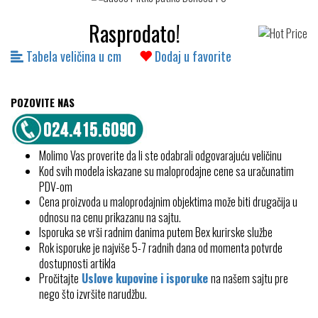
Rasprodato!
Tabela veličina u cm
Dodaj u favorite
POZOVITE NAS
Molimo Vas proverite da li ste odabrali odgovarajuću veličinu
Kod svih modela iskazane su maloprodajne cene sa uračunatim
PDV-om
Cena proizvoda u maloprodajnim objektima može biti drugačija u
odnosu na cenu prikazanu na sajtu.
Isporuka se vrši radnim danima putem Bex kurirske službe
Rok isporuke je najviše 5-7 radnih dana od momenta potvrde
dostupnosti artikla
Pročitajte
Uslove kupovine i isporuke
na našem sajtu pre
nego što izvršite narudžbu.