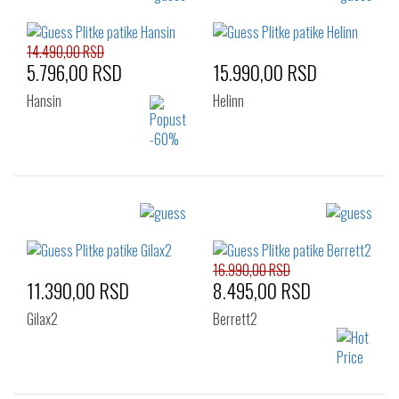
36
37
39
38
39
14.490,00 RSD
5.796,00 RSD
15.990,00 RSD
Hansin
Helinn
Izaberi željeni broj:
Izaberi željeni broj:
41
36
37
39
40
41
16.990,00 RSD
11.390,00 RSD
8.495,00 RSD
Gilax2
Berrett2