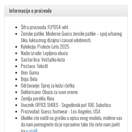
Informacije o proizvodu
Šifra proizvoda: FLPDS4-wht
Ženske patike. Moderne Guess ženske patike – spoj urbanog
šika, luksuznog dizajna i casual udobnosti.
Kolekcija: Proleće-Leto 2025
Način izrade: Lepljena obuća
Sastav lica: Veštačka koža
Postava: Tekstil
Đon: Guma
Boja: Bela
Održavanje: Sprej za kožu i četka
Deklarisano: Obuća za suvo vreme
Zemlja porekla: Kina
Uvoznik: OFFICE SHOES - Segedinski put 106, Subotica
Proizvođač: Guess footwear - Los Angeles, USA
Ukoliko ste naišli na grešku u opisu ovog modela, molimo vas
da nam pomognete da je ispravimo tako što ćete nam javiti
na
e-mail!