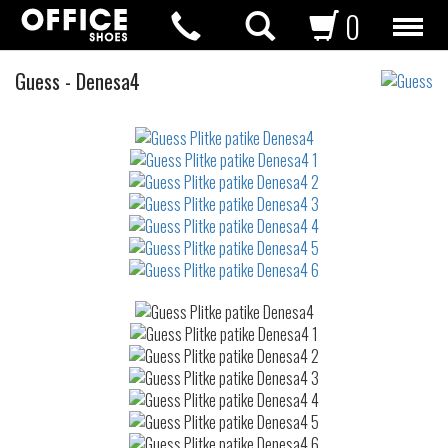
0
Plitke
Guess
-
Denesa4
patike
Not
waterproof
or
waterrepellent