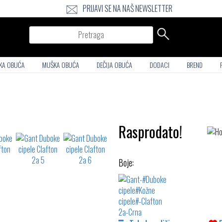
PRIJAVI SE NA NAŠ NEWSLETTER
Pretraga
KA OBUĆA
MUŠKA OBUĆA
DEČIJA OBUĆA
DODACI
BREND
Rasprodato!
Boje: