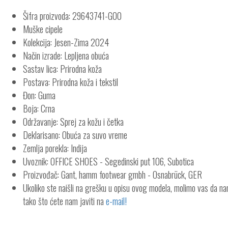
Šifra proizvoda: 29643741-G00
Muške cipele
Kolekcija: Jesen-Zima 2024
Način izrade: Lepljena obuća
Sastav lica: Prirodna koža
Postava: Prirodna koža i tekstil
Đon: Guma
Boja: Crna
Održavanje: Sprej za kožu i četka
Deklarisano: Obuća za suvo vreme
Zemlja porekla: Indija
Uvoznik: OFFICE SHOES - Segedinski put 106, Subotica
Proizvođač: Gant, hamm footwear gmbh - Osnabrück, GER
Ukoliko ste naišli na grešku u opisu ovog modela, molimo vas da n
tako što ćete nam javiti na
e-mail!