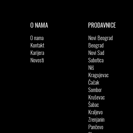
41
O NAMA
PRODAVNICE
O nama
Novi Beograd
Kontakt
Beograd
Karijera
Novi Sad
Novosti
Subotica
Niš
Kragujevac
Čačak
Sombor
Kruševac
Šabac
Kraljevo
Zrenjanin
Pančevo