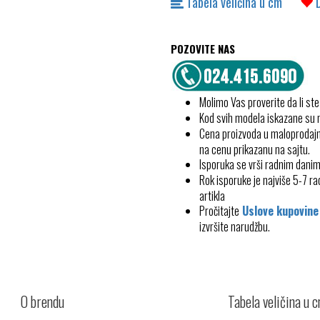
Tabela veličina u cm
POZOVITE NAS
Molimo Vas proverite da li ste
Kod svih modela iskazane su
Cena proizvoda u maloprodajn
na cenu prikazanu na sajtu.
Isporuka se vrši radnim dani
Rok isporuke je najviše 5-7 
artikla
Pročitajte
Uslove kupovine
izvršite narudžbu.
O brendu
Tabela veličina u 