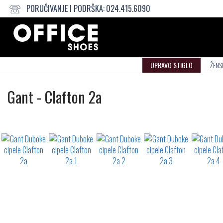
PORUČIVANJE I PODRŠKA:
024.415.6090
UPRAVO STIGLO
ŽENS
Duboke
Gant
-
Clafton 2a
cipele
Not
waterproof
or
waterrepellent