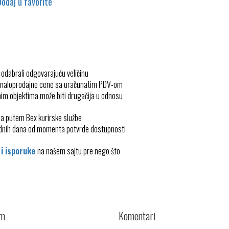
Dodaj u favorite
 odabrali odgovarajuću veličinu
 maloprodajne cene sa uračunatim PDV-om
im objektima može biti drugačija u odnosu
ma putem Bex kurirske službe
radnih dana od momenta potvrde dostupnosti
 i isporuke
na našem sajtu pre nego što
cm
Komentari