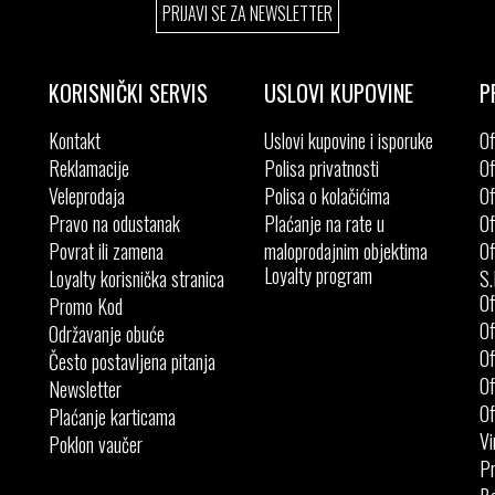
PRIJAVI SE ZA NEWSLETTER
44
45
41
42
43
44
KORISNIČKI SERVIS
USLOVI KUPOVINE
P
Kontakt
Uslovi kupovine i isporuke
Of
Reklamacije
Polisa privatnosti
Of
Veleprodaja
Polisa o kolačićima
Of
Pravo na odustanak
Plaćanje na rate u
Of
Povrat ili zamena
maloprodajnim objektima
Of
Loyalty program
Loyalty korisnička stranica
S.
Of
Promo Kod
Of
Održavanje obuće
Of
Često postavljena pitanja
Of
Newsletter
Of
Plaćanje karticama
Vi
Poklon vaučer
Pr