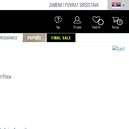
ZAMENA I POVRAT SREDSTAVA
0
faq
Prijava
Favoriti
Korpa
PRODAVNICE
PAPUČE
FINAL SALE