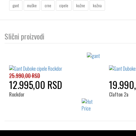
gant
muške
crne
cipele
kožne
kožna
Slični proizvodi
25.990,00 RSD
12.995,00 RSD
19.990
Rockdor
Clafton 2a
Izaberi željeni broj: