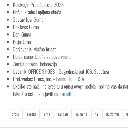
Kolekcija: Proleće-Leto 2026
Način izrade: Lepljena obuća
Sastav lica: Guma
Postava: Guma
Đon: Guma
Boja: Crna
Održavanje: Vlažno brisati
Deklarisano: Obuća za suvo vreme
Zemlja porekla: Indonezija
Uvoznik: OFFICE SHOES - Segedinski put 106, Subotica
Proizvodac: Crocs, Inc. - Broomfield, USA
Ukoliko ste naišli na grešku u opisu ovog modela, molimo vas da n
tako što ćete nam javiti na
e-mail!
crocs
ženske
crne
sandale
gumene
na
platformu
f