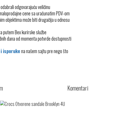
 odabrali odgovarajuću veličinu
 maloprodajne cene sa uračunatim PDV-om
im objektima može biti drugačija u odnosu
ma putem Bex kurirske službe
radnih dana od momenta potvrde dostupnosti
 i isporuke
na našem sajtu pre nego što
cm
Komentari