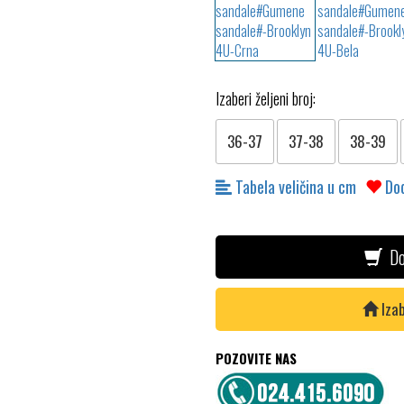
Izaberi željeni broj:
36-37
37-38
38-39
Tabela veličina u cm
Dod
Do
Izab
POZOVITE NAS