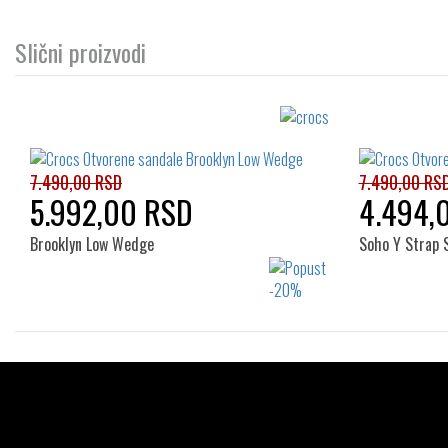
Slični proizvodi
7.490,00 RSD
7.490,00 RS
5.992,00 RSD
4.494,
Brooklyn Low Wedge
Soho Y Strap 
Izaberi željeni broj:
36-37
37-38
36-37