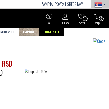
ZAMENA I POVRAT SREDSTAVA
0
faq
Prijava
Favoriti
Korpa
PRODAVNICE
PAPUČE
FINAL SALE
0 RSD
D