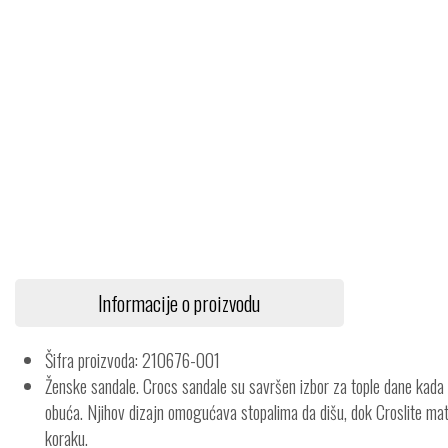
Informacije o proizvodu
Šifra proizvoda: 210676-001
Ženske sandale. Crocs sandale su savršen izbor za tople dane kada 
obuća. Njihov dizajn omogućava stopalima da dišu, dok Croslite ma
koraku.