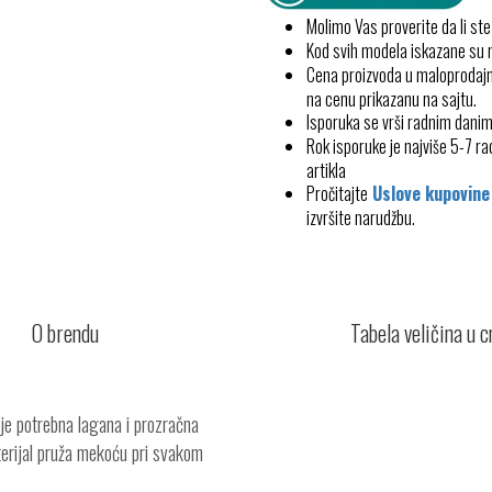
Molimo Vas proverite da li ste
Kod svih modela iskazane su
Cena proizvoda u maloprodajn
na cenu prikazanu na sajtu.
Isporuka se vrši radnim dani
Rok isporuke je najviše 5-7 
artikla
Pročitajte
Uslove kupovine
izvršite narudžbu.
O brendu
Tabela veličina u 
je potrebna lagana i prozračna
terijal pruža mekoću pri svakom