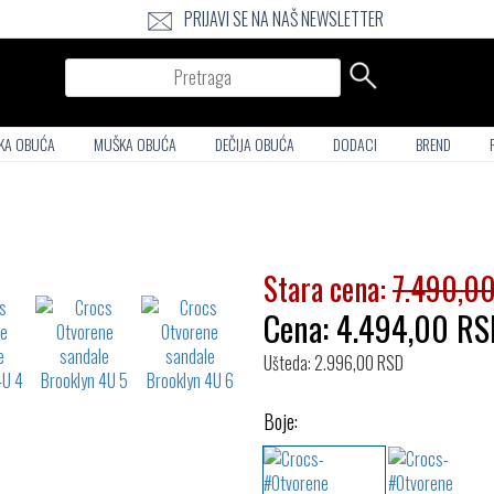
PRIJAVI SE NA NAŠ NEWSLETTER
Pretraga
KA OBUĆA
MUŠKA OBUĆA
DEČIJA OBUĆA
DODACI
BREND
Stara cena:
7.490,0
Cena:
4.494,00
RS
Ušteda: 2.996,00 RSD
Boje: