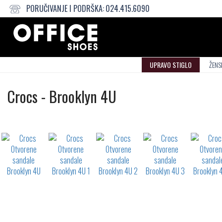
PORUČIVANJE I PODRŠKA:
024.415.6090
UPRAVO STIGLO
ŽENS
Otvorene
Crocs
-
Brooklyn 4U
sandale
Not
waterproof
or
waterrepellent