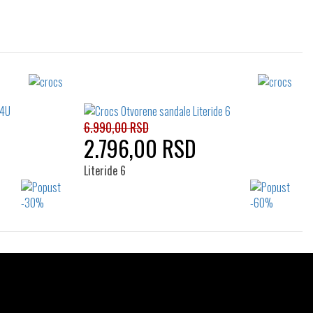
6.990,00 RSD
2.796,00 RSD
Literide 6
Izaberi željeni broj:
36-37
0
41-42