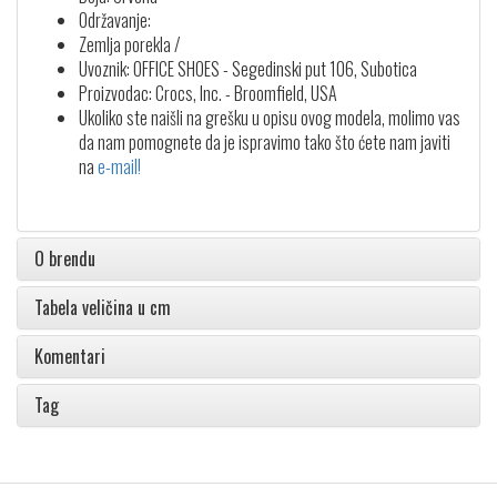
Održavanje:
Zemlja porekla /
Uvoznik: OFFICE SHOES - Segedinski put 106, Subotica
Proizvodac: Crocs, Inc. - Broomfield, USA
Ukoliko ste naišli na grešku u opisu ovog modela, molimo vas
da nam pomognete da je ispravimo tako što ćete nam javiti
na
e-mail!
O brendu
Tabela veličina u cm
Komentari
Tag