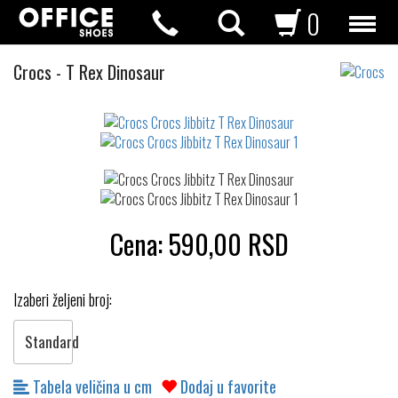
0
Crocs
Crocs
-
T Rex Dinosaur
Jibbitz
Not
waterproof
or
waterrepellent
Cena:
590,00
RSD
Izaberi željeni broj:
Standard
Tabela veličina u cm
Dodaj u favorite