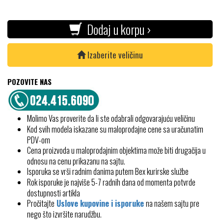
Dodaj u korpu ›
Izaberite veličinu
POZOVITE NAS
Molimo Vas proverite da li ste odabrali odgovarajuću veličinu
Kod svih modela iskazane su maloprodajne cene sa uračunatim
PDV-om
Cena proizvoda u maloprodajnim objektima može biti drugačija u
odnosu na cenu prikazanu na sajtu.
Isporuka se vrši radnim danima putem Bex kurirske službe
Rok isporuke je najviše 5-7 radnih dana od momenta potvrde
dostupnosti artikla
Pročitajte
Uslove kupovine i isporuke
na našem sajtu pre
nego što izvršite narudžbu.