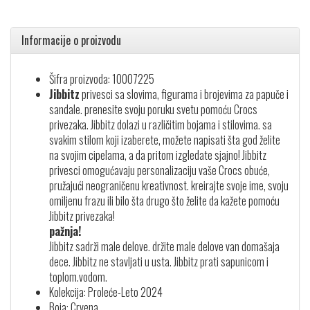
Informacije o proizvodu
Šifra proizvoda: 10007225
Jibbitz
privesci sa slovima, figurama i brojevima za papuče i
sandale. prenesite svoju poruku svetu pomoću Crocs
privezaka. Jibbitz dolazi u različitim bojama i stilovima. sa
svakim stilom koji izaberete, možete napisati šta god želite
na svojim cipelama, a da pritom izgledate sjajno! Jibbitz
privesci omogućavaju personalizaciju vaše Crocs obuće,
pružajući neograničenu kreativnost. kreirajte svoje ime, svoju
omiljenu frazu ili bilo šta drugo što želite da kažete pomoću
Jibbitz privezaka!
pažnja!
Jibbitz sadrži male delove. držite male delove van domašaja
dece. Jibbitz ne stavljati u usta. Jibbitz prati sapunicom i
toplom.vodom.
Kolekcija: Proleće-Leto 2024
Boja: Crvena