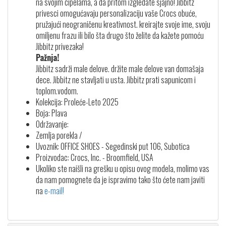
na svojim cipelama, a da pritom izgledate sjajno! Jibbitz
privesci omogućavaju personalizaciju vaše Crocs obuće,
pružajući neograničenu kreativnost. kreirajte svoje ime, svoju
omiljenu frazu ili bilo šta drugo što želite da kažete pomoću
Jibbitz privezaka!
Pažnja!
Jibbitz sadrži male delove. držite male delove van domašaja
dece. Jibbitz ne stavljati u usta. Jibbitz prati sapunicom i
toplom.vodom.
Kolekcija: Proleće-Leto 2025
Boja: Plava
Održavanje:
Zemlja porekla /
Uvoznik: OFFICE SHOES - Segedinski put 106, Subotica
Proizvodac: Crocs, Inc. - Broomfield, USA
Ukoliko ste naišli na grešku u opisu ovog modela, molimo vas
da nam pomognete da je ispravimo tako što ćete nam javiti
na
e-mail!