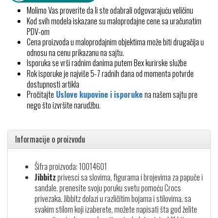
Molimo Vas proverite da li ste odabrali odgovarajuću veličinu
Kod svih modela iskazane su maloprodajne cene sa uračunatim
PDV-om
Cena proizvoda u maloprodajnim objektima može biti drugačija u
odnosu na cenu prikazanu na sajtu.
Isporuka se vrši radnim danima putem Bex kurirske službe
Rok isporuke je najviše 5-7 radnih dana od momenta potvrde
dostupnosti artikla
Pročitajte
Uslove kupovine i isporuke
na našem sajtu pre
nego što izvršite narudžbu.
Informacije o proizvodu
Šifra proizvoda: 10014601
Jibbitz
privesci sa slovima, figurama i brojevima za papuče i
sandale. prenesite svoju poruku svetu pomoću Crocs
privezaka. Jibbitz dolazi u različitim bojama i stilovima. sa
svakim stilom koji izaberete, možete napisati šta god želite