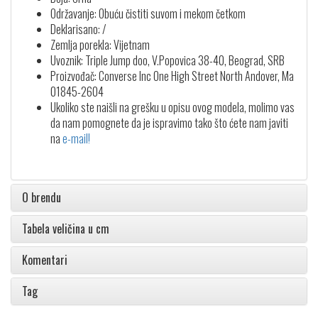
Održavanje: Obuću čistiti suvom i mekom četkom
Deklarisano: /
Zemlja porekla: Vijetnam
Uvoznik: Triple Jump doo, V.Popovica 38-40, Beograd, SRB
Proizvođač: Converse Inc One High Street North Andover, Ma
01845-2604
Ukoliko ste naišli na grešku u opisu ovog modela, molimo vas
da nam pomognete da je ispravimo tako što ćete nam javiti
na
e-mail!
O brendu
Tabela veličina u cm
Komentari
Tag