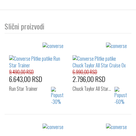
Slični proizvodi
9.490,00 RSD
6.990,00 RSD
6.643,00 RSD
2.796,00 RSD
Run Star Trainer
Chuck Taylor All Star…
Izaberi željeni broj:
Izaberi željeni broj:
36
36
37
38