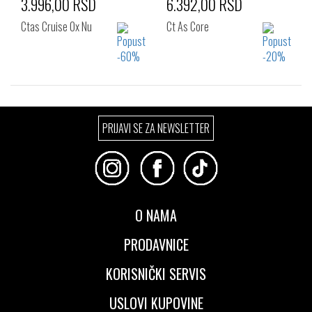
3.996,00 RSD
6.392,00 RSD
Ctas Cruise Ox Nu
Ct As Core
Izaberi željeni broj:
Izaberi željeni broj:
PRIJAVI SE ZA NEWSLETTER
38
36
36.5
37
37.5
38
39
39.5
40
O NAMA
PRODAVNICE
KORISNIČKI SERVIS
USLOVI KUPOVINE