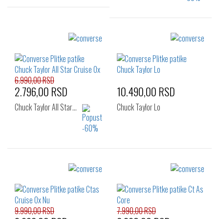
Izaberi željeni broj:
Izaberi željeni broj:
36
37
37.5
38
39
40
38
38.5
39
40
6.990,00 RSD
2.796,00 RSD
10.490,00 RSD
Chuck Taylor All Star…
Chuck Taylor Lo
Izaberi željeni broj:
Izaberi željeni broj:
36
36
37
37.5
38
38.5
39
40
9.990,00 RSD
7.990,00 RSD