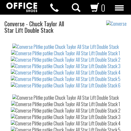
0
Plitke
Converse
-
Chuck Taylor All
patike
Star Lift Double Stack
Not
waterproof
or
waterrepellent