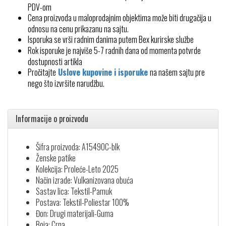
PDV-om
Cena proizvoda u maloprodajnim objektima može biti drugačija u
odnosu na cenu prikazanu na sajtu.
Isporuka se vrši radnim danima putem Bex kurirske službe
Rok isporuke je najviše 5-7 radnih dana od momenta potvrde
dostupnosti artikla
Pročitajte
Uslove kupovine i isporuke
na našem sajtu pre
nego što izvršite narudžbu.
Informacije o proizvodu
Šifra proizvoda: A15490C-blk
Ženske patike
Kolekcija: Proleće-Leto 2025
Način izrade: Vulkanizovana obuća
Sastav lica: Tekstil-Pamuk
Postava: Tekstil-Poliestar 100%
Đon: Drugi materijali-Guma
Boja: Crna