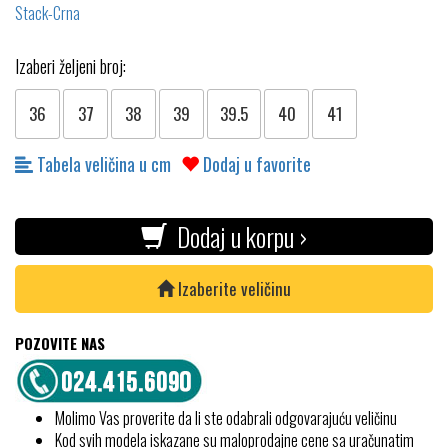
Izaberi željeni broj:
36
37
38
39
39.5
40
41
Tabela veličina u cm
Dodaj u favorite
Dodaj u korpu ›
Izaberite veličinu
POZOVITE NAS
Molimo Vas proverite da li ste odabrali odgovarajuću veličinu
Kod svih modela iskazane su maloprodajne cene sa uračunatim