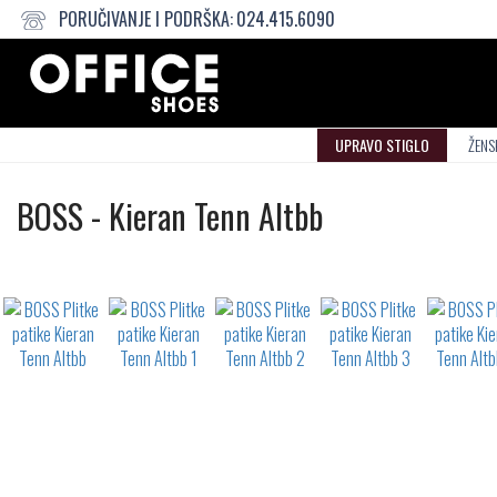
PORUČIVANJE I PODRŠKA:
024.415.6090
UPRAVO STIGLO
ŽENS
Plitke
BOSS
-
Kieran Tenn Altbb
patike
Not
waterproof
or
waterrepellent