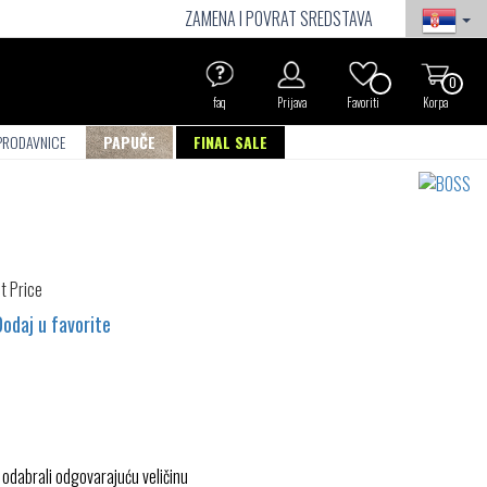
ZAMENA I POVRAT SREDSTAVA
0
faq
Prijava
Favoriti
Korpa
PRODAVNICE
PAPUČE
FINAL SALE
Dodaj u favorite
 odabrali odgovarajuću veličinu