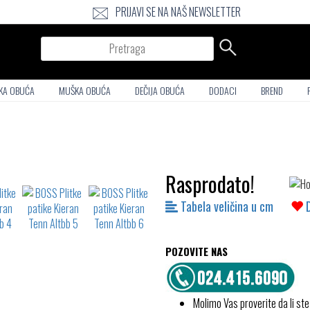
PRIJAVI SE NA NAŠ NEWSLETTER
Pretraga
KA OBUĆA
MUŠKA OBUĆA
DEČIJA OBUĆA
DODACI
BREND
Rasprodato!
Tabela veličina u cm
POZOVITE NAS
Molimo Vas proverite da li ste