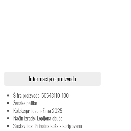
Informacije o proizvodu
Šifra proizvoda: 50548110-100
Ženske patike
Kolekcija: Jesen-Zima 2025
Način izrade: Lepljena obuća
Sastav lica: Prirodna koža - korigovana