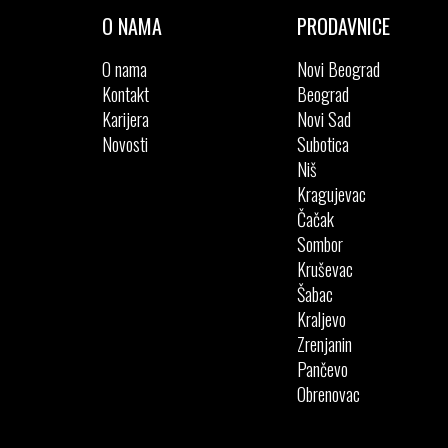
O NAMA
PRODAVNICE
O nama
Novi Beograd
Kontakt
Beograd
Karijera
Novi Sad
Novosti
Subotica
Niš
Kragujevac
Čačak
Sombor
Kruševac
Šabac
Kraljevo
Zrenjanin
Pančevo
Obrenovac