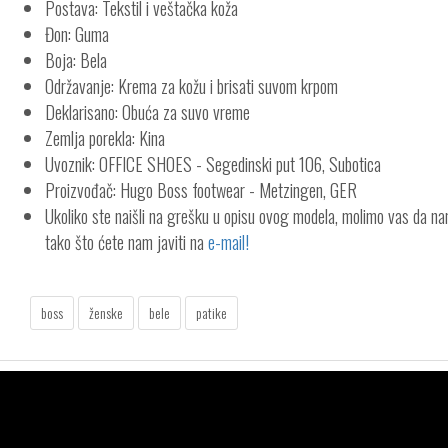
Postava: Tekstil i veštačka koža
Đon: Guma
Boja: Bela
Održavanje: Krema za kožu i brisati suvom krpom
Deklarisano: Obuća za suvo vreme
Zemlja porekla: Kina
Uvoznik: OFFICE SHOES - Segedinski put 106, Subotica
Proizvođač: Hugo Boss footwear - Metzingen, GER
Ukoliko ste naišli na grešku u opisu ovog modela, molimo vas da n
tako što ćete nam javiti na
e-mail!
boss
ženske
bele
patike