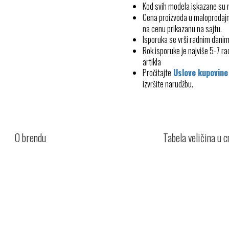
Kod svih modela iskazane su
Cena proizvoda u maloprodajn
na cenu prikazanu na sajtu.
Isporuka se vrši radnim dani
Rok isporuke je najviše 5-7 
artikla
Pročitajte
Uslove kupovine
izvršite narudžbu.
O brendu
Tabela veličina u 