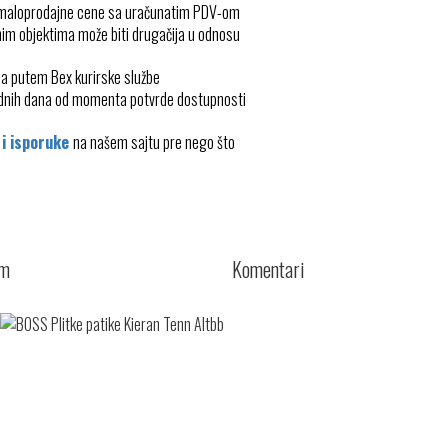
 maloprodajne cene sa uračunatim PDV-om
im objektima može biti drugačija u odnosu
ma putem Bex kurirske službe
radnih dana od momenta potvrde dostupnosti
 i isporuke
na našem sajtu pre nego što
cm
Komentari