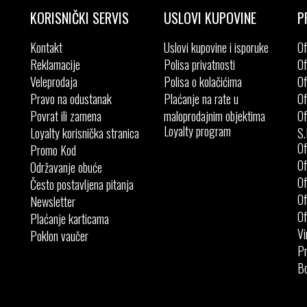
KORISNIČKI SERVIS
USLOVI KUPOVINE
P
Kontakt
Uslovi kupovine i isporuke
Of
Reklamacije
Polisa privatnosti
Of
Veleprodaja
Polisa o kolačićima
Of
Pravo na odustanak
Plaćanje na rate u
Of
Povrat ili zamena
maloprodajnim objektima
Of
Loyalty program
Loyalty korisnička stranica
S.
Of
Promo Kod
Of
Održavanje obuće
Of
Često postavljena pitanja
Of
Newsletter
Of
Plaćanje karticama
Vi
Poklon vaučer
Pr
Bo