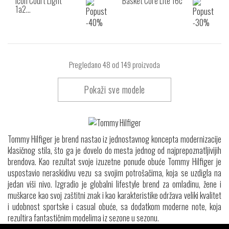
Icon Court Light
Basket Core Lite 16c
1a2…
Pregledano
48
od 149 proizvoda
Pokaži sve modele
Tommy Hilfiger je brend nastao iz jednostavnog koncepta modernizacije
klasičnog stila, što ga je dovelo do mesta jednog od najprepoznatljivijih
brendova. Kao rezultat svoje izuzetne ponude obuće Tommy Hilfiger je
uspostavio neraskidivu vezu sa svojim potrošačima, koja se uzdigla na
jedan viši nivo. Izgradio je globalni lifestyle brend za omladinu, žene i
muškarce kao svoj zaštitni znak i kao karakteristike održava veliki kvalitet
i udobnost sportske i casual obuće, sa dodatkom moderne note, koja
rezultira fantastičnim modelima iz sezone u sezonu.